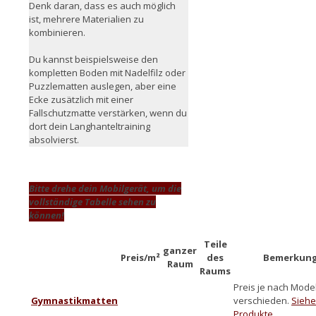
Denk daran, dass es auch möglich
ist, mehrere Materialien zu
kombinieren.
Du kannst beispielsweise den
kompletten Boden mit Nadelfilz oder
Puzzlematten auslegen, aber eine
Ecke zusätzlich mit einer
Fallschutzmatte verstärken, wenn du
dort dein Langhanteltraining
absolvierst.
Bitte drehe dein Mobilgerät, um die
vollständige Tabelle sehen zu
können!
Teile
ganzer
Preis/m²
des
Bemerkun
Raum
Raums
Preis je nach Model
Gymnastikmatten
verschieden.
Siehe
Produkte.