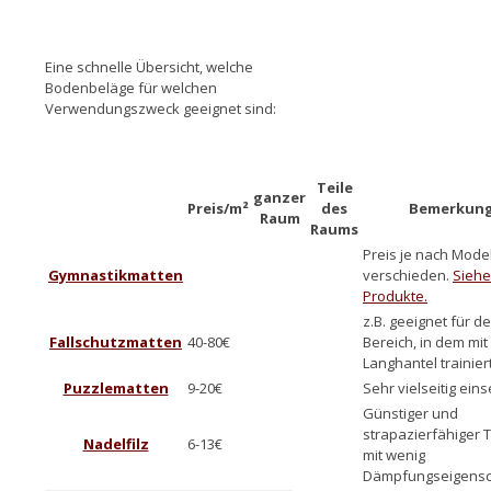
Eine schnelle Übersicht, welche
Bodenbeläge für welchen
Verwendungszweck geeignet sind:
Teile
ganzer
Preis/m²
des
Bemerkun
Raum
Raums
Preis je nach Model
Gymnastikmatten
verschieden.
Siehe
Produkte.
z.B. geeignet für d
Fallschutzmatten
40-80€
Bereich, in dem mit
Langhantel trainiert
Puzzlematten
9-20€
Sehr vielseitig eins
Günstiger und
strapazierfähiger 
Nadelfilz
6-13€
mit wenig
Dämpfungseigensc