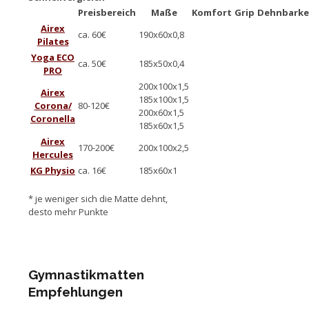
Preisbereich
Maße
Komfort
Grip
Dehnbarke
Airex
ca. 60€
190x60x0,8
Pilates
Yoga ECO
ca. 50€
185x50x0,4
PRO
200x100x1,5
Airex
185x100x1,5
Corona/
80-120€
200x60x1,5
Coronella
185x60x1,5
Airex
170-200€
200x100x2,5
Hercules
KG Physio
ca. 16€
185x60x1
* je weniger sich die Matte dehnt,
desto mehr Punkte
Gymnastikmatten
Empfehlungen