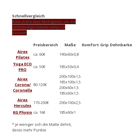
Schnellvergleich
Bitte drehe dein Mobilgerät, um die
vollständige Tabelle sehen zu
können!
Preisbereich
Maße
Komfort
Grip
Dehnbarke
Airex
ca. 60€
190x60x0,8
Pilates
Yoga ECO
ca. 50€
185x50x0,4
PRO
200x100x1,5
Airex
185x100x1,5
Corona/
80-120€
200x60x1,5
Coronella
185x60x1,5
Airex
170-200€
200x100x2,5
Hercules
KG Physio
ca. 16€
185x60x1
* je weniger sich die Matte dehnt,
desto mehr Punkte