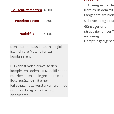
z.B. geeignet für d
Fallschutzmatten
40-80€
Bereich, in dem mit
Langhantel trainiert
Puzzlematten
9-20€
Sehr vielseitig eins
Günstiger und
strapazierfähiger 
Nadelfilz
6-13€
mit wenig
Dämpfungseigensc
Denk daran, dass es auch möglich
ist, mehrere Materialien zu
kombinieren.
Du kannst beispielsweise den
kompletten Boden mit Nadelfilz oder
Puzzlematten auslegen, aber eine
Ecke zusätzlich mit einer
Fallschutzmatte verstärken, wenn du
dort dein Langhanteltraining
absolvierst.